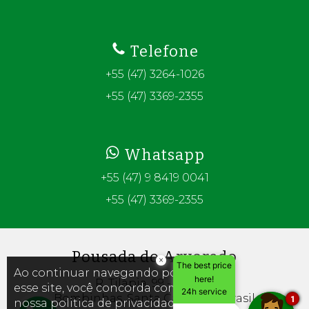
Telefone
+55 (47) 3264-1026
+55 (47) 3369-2355
Whatsapp
+55 (47) 9 8419 0041
+55 (47) 3369-2355
Pousada do Arvoredo
×
The best price
×
Ao continuar navegando por
here!
R. Tilápia, 99 - Centro
esse site, você concorda com
24h service
Bombinhas, Santa Catarina - Brasil
1
nossa politica de privacidade de