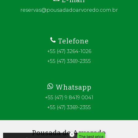
reservas@pousadadoarvoredo.com.br
Telefone
+55 (47) 3264-1026
+55 (47) 3369-2355
Whatsapp
+55 (47) 9 8419 0041
+55 (47) 3369-2355
Pousada do Arvoredo
×
The best price
×