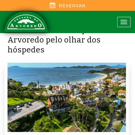
RESERVAR
Melhores pousadas em
Tog
Bombinhas: Conheça a
navi
Arvoredo pelo olhar dos
hóspedes