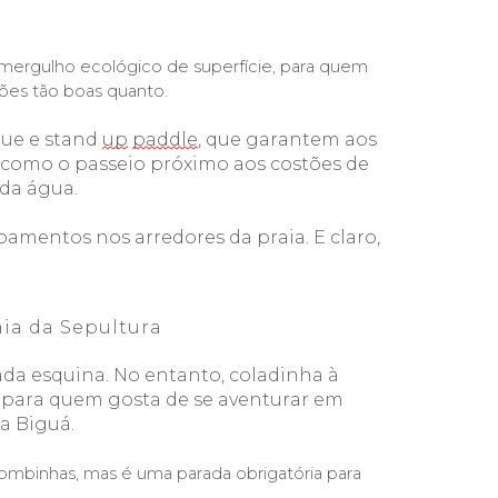
 mergulho ecológico de superfície, para quem 
ções tão boas quanto.
que e stand 
up
paddle
, que garantem aos 
, como o passeio próximo aos costões de 
da água.
pamentos nos arredores da praia. E claro, 
ia da Sepultura
ada esquina. No entanto, coladinha à 
para quem gosta de se aventurar em 
a 
Biguá
.
ombinhas, mas é uma parada obrigatória para 