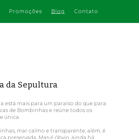
Promoções
Blog
Contato
ia da Sepultura
a está mais para 
um 
paraíso do que para 
cas 
de Bombinhas 
e reúne todos os 
e únic
a
.
inhas, mar calmo e transparente, além, é 
ca preservada. Mas é 
óbvio
, ainda há 