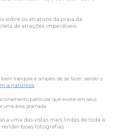
s sobre 
os atrativos da praia da 
pleta de atrações imperdíveis
.
bem tranquila e simples de se fazer, sendo o 
om a natureza
.
stacionamento particular que existe em seus 
por uma área gramada.
o a uma das vistas mais lindas de toda a 
 render boas fotografias.