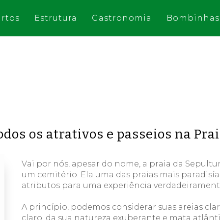
rtos
Estrutura
Gastronomia
Bombinhas
odos os atrativos e passeios na Pra
Vai por nós, a
pesar do nome, a praia da Sepultur
um cemitéri
o. Ela uma das praias mais paradisía
atributos para uma experiência verdadeirament
A princípio, podemos considerar suas areias clar
claro, da sua natureza exuberante e mata atlânti