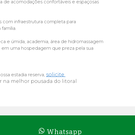
 de acomodações confortáveis e espaçosas 
 com infraestrutura completa para 
família.
eca e úmida, academia, área de hidromassagem 
tra em uma hospedagem que preza pela sua 
solicite 
ssa estadia reserva, 
r 
na melhor pousada do litoral 
Whatsapp