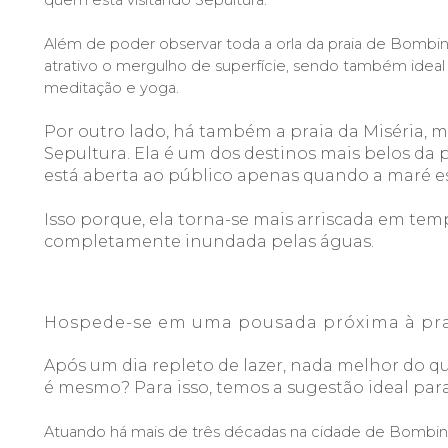
quem está visitando Sepultura.
Além de poder observar toda a orla da praia de Bombin
atrativo o mergulho de superfície, sendo também idea
meditação e yoga.
Por outro lado, há também a praia da Miséria, m
Sepultura. Ela é um dos destinos mais belos da 
está aberta ao público apenas quando a maré es
Isso porque, ela torn
a
-se mais arriscada em temp
completamente inundada pelas águas.
Hospede-se em uma pousada próxima à pra
Após um dia repleto de lazer, nada melhor 
do 
qu
é mesmo? Para isso, temos a sugestão ideal para 
Atuando há mais de três décadas na cidade de Bombinh