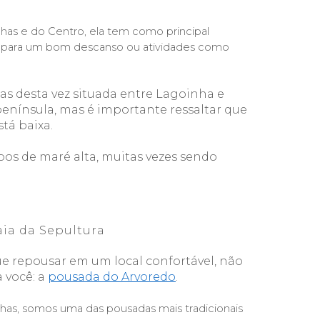
has e do Centro, ela tem como principal 
l para um bom descanso ou atividades como 
as desta vez situada
 e
ntre
Lagoinha e 
península, mas é importante ressaltar que 
tá baixa.
os de maré alta, muitas vezes sendo 
ia da Sepultura
e repousar em um local confortável, não 
você: a 
pousada do Arvoredo
.
as, somos uma das pousadas mais tradicionais 