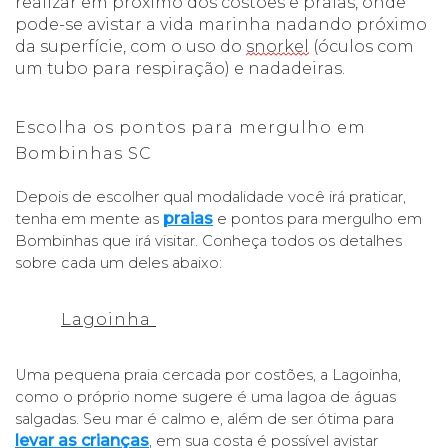
realizar em próximo dos costões e praias, onde 
pode-se avistar a vida marinha nadando próximo 
da superfície, com o uso do 
snorkel
 (óculos com 
um tubo para respiração) e nadadeiras. 
Escolha os pontos para mergulho em 
Bombinhas SC
Depois de escolher qual modalidade você irá praticar, 
praias
tenha em mente as
 e pontos para mergulho em 
Bombinhas que irá visitar. Conheça todos os detalhes 
sobre cada um deles abaixo: 
Lagoinha 
Uma pequena praia cercada por costões, a Lagoinha, 
como o próprio nome sugere é uma lagoa de águas 
salgadas. Seu mar é calmo e, além de ser ótima para
levar as crianças
, em sua costa é possível avistar 