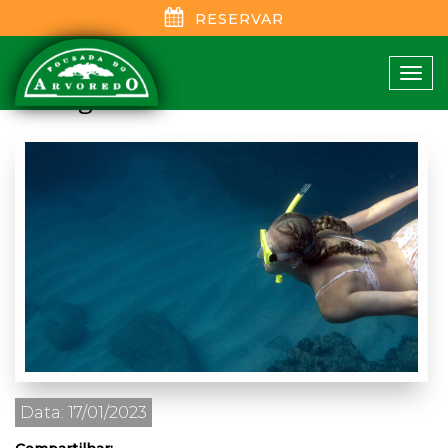
RESERVAR
As melhores dicas de
Tog
mergulho em Bombinhas SC
navi
Data: 17/01/2023